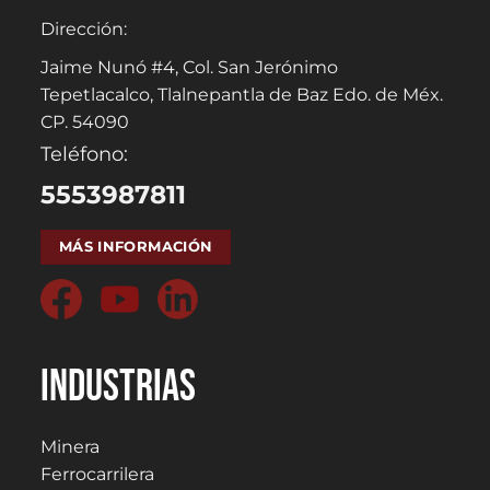
Dirección:
el desgaste.
Jaime Nunó #4, Col. San Jerónimo
Tepetlacalco, Tlalnepantla de Baz Edo. de Méx.
VER MÁS
CP. 54090
Teléfono:
5553987811
MÁS INFORMACIÓN
Industrias
Minera
Ferrocarrilera