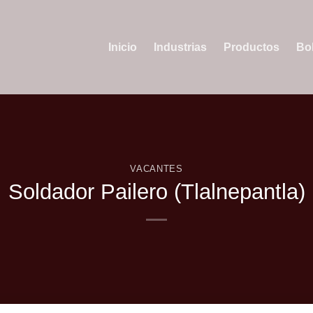
Inicio
Industrias
Productos
Bol
VACANTES
Soldador Pailero (Tlalnepantla)