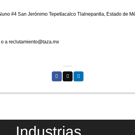
uno #4 San Jerónimo Tepetlacalco Tlalnepantla, Estado de Mé
 o a reclutamiento@taza.mx
Industrias