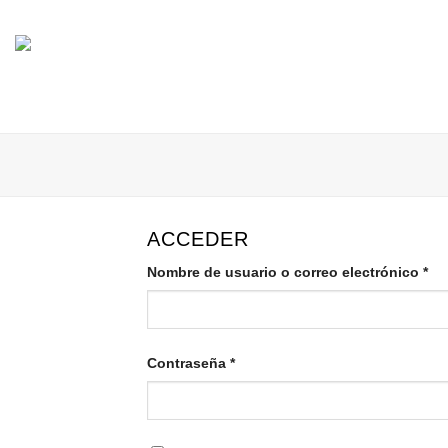
Skip
to
content
ACCEDER
Obl
Nombre de usuario o correo electrónico
*
Obligatorio
Contraseña
*