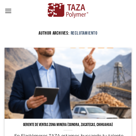
Skip
to
content
AUTHOR ARCHIVES:
RECLUTAMIENTO
GERENTE DE VENTAS ZONA MINERA (Sonora, Zacatecas, Chihuahua)
En Elastómeros TAZA estamos buscando tu talento.