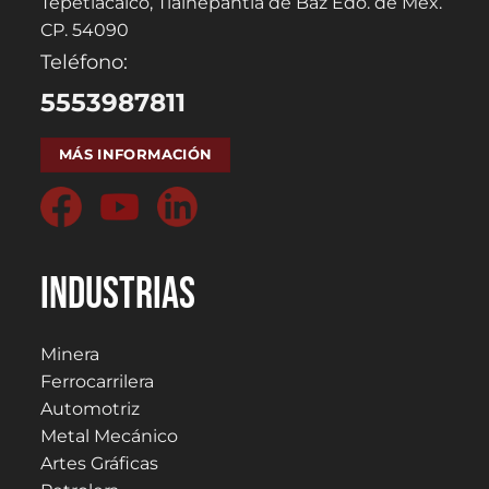
Tepetlacalco, Tlalnepantla de Baz Edo. de Méx.
CP. 54090
Teléfono:
5553987811
MÁS INFORMACIÓN
Industrias
Minera
Ferrocarrilera
Automotriz
Metal Mecánico
Artes Gráficas