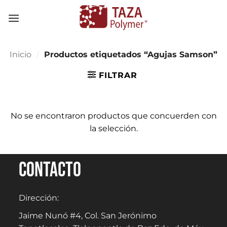
Skip
to
content
Inicio
/
Productos etiquetados “Agujas Samson”
FILTRAR
No se encontraron productos que concuerden con
la selección.
Contacto
Dirección:
Jaime Nunó #4, Col. San Jerónimo