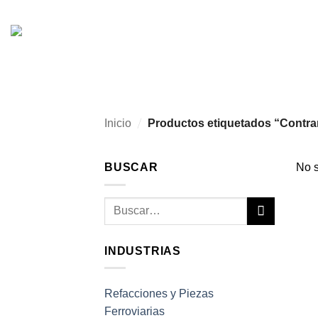
Skip
to
content
/
Inicio
Productos etiquetados “Contra
BUSCAR
No s
Buscar
por:
INDUSTRIAS
Refacciones y Piezas
Ferroviarias