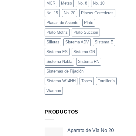
MCR
Metso
No. 8
No. 10
No. 15
No. 20
Placas Correderas
Placas de Asiento
Plato
Plato Motriz
Plato Succión
Silletas
Sistema ADV
Sistema E
Sistema ES
Sistema GN
Sistema Nabla
Sistema RN
Sistemas de Fijación
Sistema W14HH
Topes
Tornillería
Warman
PRODUCTOS
Aparato de Vía No 20