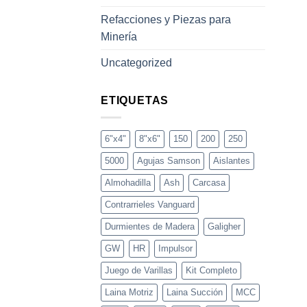
Refacciones y Piezas para
Minería
Uncategorized
ETIQUETAS
6"x4"
8"x6"
150
200
250
5000
Agujas Samson
Aislantes
Almohadilla
Ash
Carcasa
Contrarrieles Vanguard
Durmientes de Madera
Galigher
GW
HR
Impulsor
Juego de Varillas
Kit Completo
Laina Motriz
Laina Succión
MCC