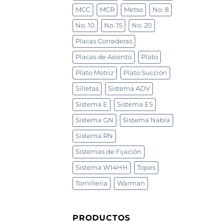
MCC
MCR
Metso
No. 8
No. 10
No. 15
No. 20
Placas Correderas
Placas de Asiento
Plato
Plato Motriz
Plato Succión
Silletas
Sistema ADV
Sistema E
Sistema ES
Sistema GN
Sistema Nabla
Sistema RN
Sistemas de Fijación
Sistema W14HH
Topes
Tornillería
Warman
PRODUCTOS