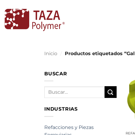
Skip
to
content
Inicio
/
Productos etiquetados “Gal
BUSCAR
Buscar
por:
INDUSTRIAS
Refacciones y Piezas
Ferroviarias