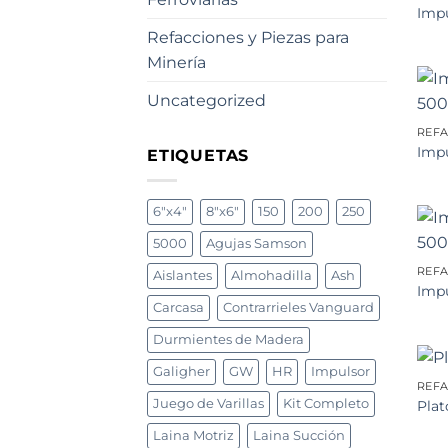
Impu
Refacciones y Piezas para
Minería
Uncategorized
Impu
ETIQUETAS
6"x4"
8"x6"
150
200
250
5000
Agujas Samson
Aislantes
Almohadilla
Ash
Impu
Carcasa
Contrarrieles Vanguard
Durmientes de Madera
Galigher
GW
HR
Impulsor
Juego de Varillas
Kit Completo
Plat
Laina Motriz
Laina Succión