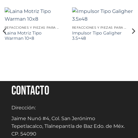
REFACCIONES Y PIEZAS PARA MINERÍA
REFACCIONES Y PIEZAS PARA MINERÍA
Laina Motriz Tipo
Impulsor Tipo Galigher
Warman 10×8
3.5×48
Contacto
Dirección:
Jaime Nunó #4, Col. San Jerónimo
Tepetlacalco, Tlalnepantla de Baz Edo. de Méx.
CP. 54090