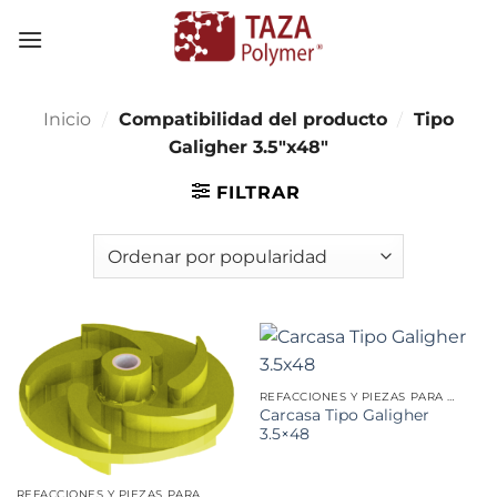
Skip
to
content
Inicio
/
Compatibilidad del producto
/
Tipo
Galigher 3.5"x48"
FILTRAR
REFACCIONES Y PIEZAS PARA MINERÍA
Carcasa Tipo Galigher
3.5×48
REFACCIONES Y PIEZAS PARA MINERÍA