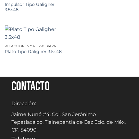
Impulsor Tipo Galigher
3.5×48
REFACCIONES Y PIEZAS PARA MINERÍA
Plato Tipo Galigher 3.5×48
Contacto
Dirección:
Jaime Nunó #4, Col. San Jerónimo
Tepetlacalco, Tlalnepantla de Baz Edo. de Méx.
CP. 54090
Teléfono: