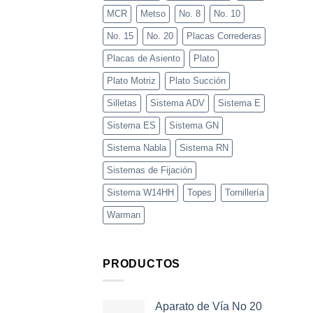
MCR
Metso
No. 8
No. 10
No. 15
No. 20
Placas Correderas
Placas de Asiento
Plato
Plato Motriz
Plato Succión
Silletas
Sistema ADV
Sistema E
Sistema ES
Sistema GN
Sistema Nabla
Sistema RN
Sistemas de Fijación
Sistema W14HH
Topes
Tornillería
Warman
PRODUCTOS
Aparato de Vía No 20