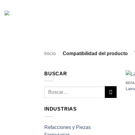
Skip
to
content
/
/
Inicio
Compatibilidad del producto
BUSCAR
REFA
Lain
Buscar
por:
INDUSTRIAS
Refacciones y Piezas
Ferroviarias