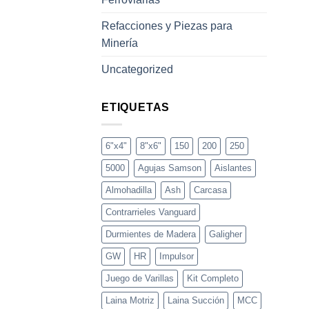
Refacciones y Piezas para
Minería
Uncategorized
ETIQUETAS
6"x4"
8"x6"
150
200
250
5000
Agujas Samson
Aislantes
Almohadilla
Ash
Carcasa
Contrarrieles Vanguard
Durmientes de Madera
Galigher
GW
HR
Impulsor
Juego de Varillas
Kit Completo
Laina Motriz
Laina Succión
MCC