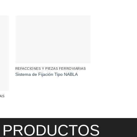
REFACCIONES Y PIEZAS FERROVIARIAS
Sistema de Fijación Tipo NABLA
IAS
REFACCIONES Y PIEZ
Aparato de Vía No 1
PRODUCTOS