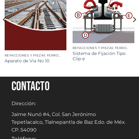
REFACCIONES Y PIEZAS FERROVIARIAS
Sistema de Fijación Tipo
REFACCIONES Y PIEZAS FERROVIARIAS
Clip e
Aparato de Vía No 10
Contacto
Dirección:
Jaime Nunó #4, Col. San Jerónimo
Tepetlacalco, Tlalnepantla de Baz Edo. de Méx.
CP. 54090
Teléfono: