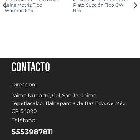
Laina Motriz Tipo
Plato Succión Tipo GW
Warman 8×6
8×6
Contacto
Dirección:
Jaime Nunó #4, Col. San Jerónimo
Tepetlacalco, Tlalnepantla de Baz Edo. de Méx.
CP. 54090
Teléfono:
5553987811