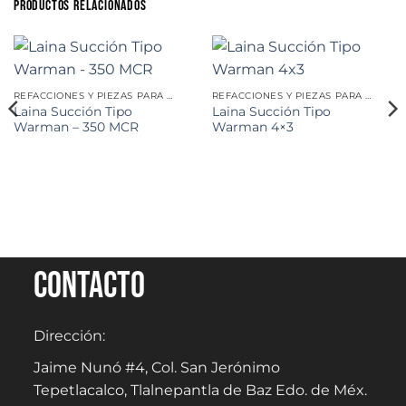
PRODUCTOS RELACIONADOS
REFACCIONES Y PIEZAS PARA MINERÍA
REFACCIONES Y PIEZAS PARA MINERÍA
Laina Succión Tipo
Laina Succión Tipo
Warman – 350 MCR
Warman 4×3
Contacto
Dirección:
Jaime Nunó #4, Col. San Jerónimo
Tepetlacalco, Tlalnepantla de Baz Edo. de Méx.