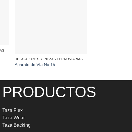
REFACCIONES Y PIEZ
Sistema de Fijación 
IAS
REFACCIONES Y PIEZAS FERROVIARIAS
Aparato de Vía No 15
PRODUCTOS
Taza Flex
Taza Wear
Taza Backing