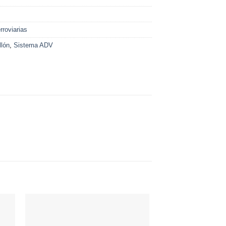
roviarias
llón
,
Sistema ADV