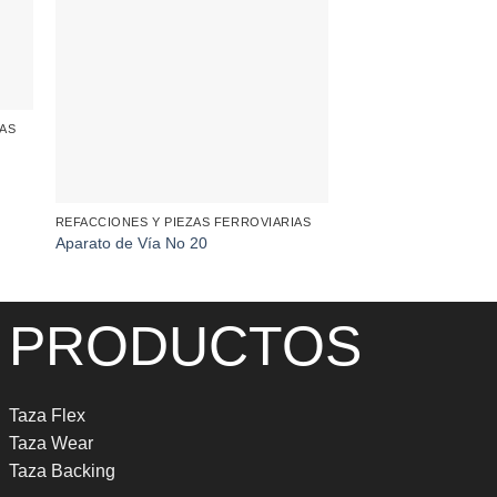
IAS
REFACCIONES Y PIEZ
Sistema de Fijación 
REFACCIONES Y PIEZAS FERROVIARIAS
Aparato de Vía No 20
PRODUCTOS
Taza Flex
Taza Wear
Taza Backing