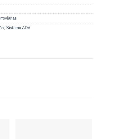
roviarias
lón
,
Sistema ADV