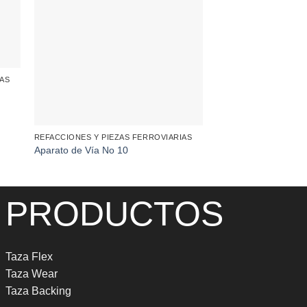
IAS
REFACCIONES Y PIEZAS FERROVIARIAS
REFACCIONES Y PIEZ
Aparato de Vía No 10
Aparato de Vía No 2
PRODUCTOS
Taza Flex
Taza Wear
Taza Backing