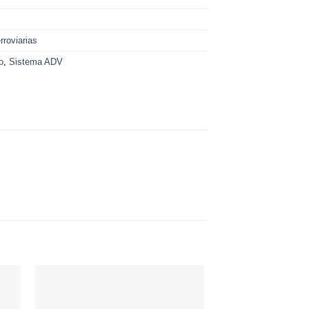
roviarias
o
,
Sistema ADV