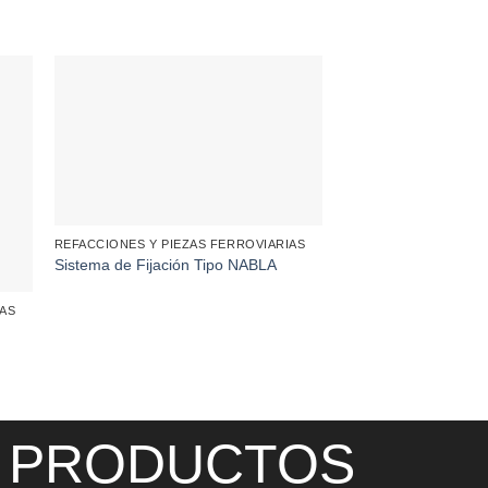
REFACCIONES Y PIEZAS FERROVIARIAS
Sistema de Fijación Tipo NABLA
IAS
REFACCIONES Y PIEZ
Aparato de Vía No 1
PRODUCTOS