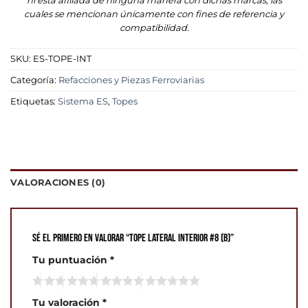
ni esta afiliada de ninguna manera con dichas marcas, las
cuales se mencionan únicamente con fines de referencia y
compatibilidad.
SKU:
ES-TOPE-INT
Categoría:
Refacciones y Piezas Ferroviarias
Etiquetas:
Sistema ES
,
Topes
VALORACIONES (0)
Sé el primero en valorar “Tope Lateral Interior #8 (B)”
Tu puntuación
*
Tu valoración
*