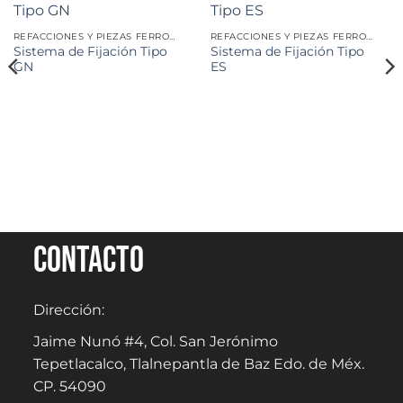
REFACCIONES Y PIEZAS FERROVIARIAS
REFACCIONES Y PIEZAS FERROVIARIAS
Sistema de Fijación Tipo
Sistema de Fijación Tipo
GN
ES
Contacto
Dirección:
Jaime Nunó #4, Col. San Jerónimo
Tepetlacalco, Tlalnepantla de Baz Edo. de Méx.
CP. 54090