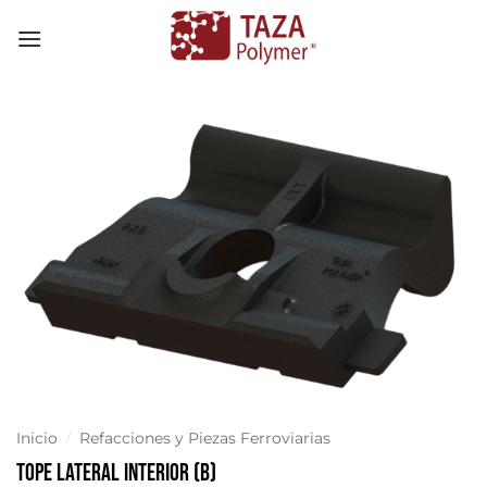
Skip
to
content
Inicio
/
Refacciones y Piezas Ferroviarias
Tope Lateral Interior (B)