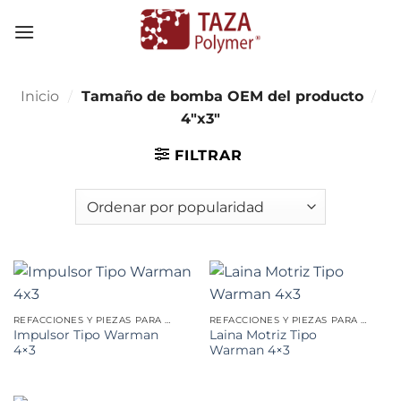
Skip
to
content
Inicio
/
Tamaño de bomba OEM del producto
/
4"x3"
FILTRAR
REFACCIONES Y PIEZAS PARA MINERÍA
REFACCIONES Y PIEZAS PARA MINERÍA
Impulsor Tipo Warman
Laina Motriz Tipo
4×3
Warman 4×3