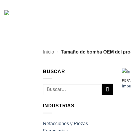
Skip
to
content
/
Inicio
Tamaño de bomba OEM del pr
BUSCAR
REFA
Impu
Buscar
por:
INDUSTRIAS
Refacciones y Piezas
Ferroviarias