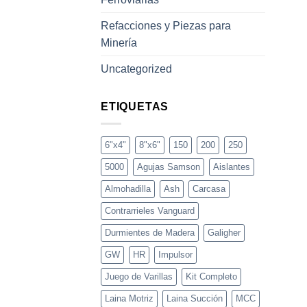
Refacciones y Piezas para
Minería
Uncategorized
ETIQUETAS
6"x4"
8"x6"
150
200
250
5000
Agujas Samson
Aislantes
Almohadilla
Ash
Carcasa
Contrarrieles Vanguard
Durmientes de Madera
Galigher
GW
HR
Impulsor
Juego de Varillas
Kit Completo
Laina Motriz
Laina Succión
MCC