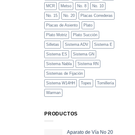
MCR
Metso
No. 8
No. 10
No. 15
No. 20
Placas Correderas
Placas de Asiento
Plato
Plato Motriz
Plato Succión
Silletas
Sistema ADV
Sistema E
Sistema ES
Sistema GN
Sistema Nabla
Sistema RN
Sistemas de Fijación
Sistema W14HH
Topes
Tornillería
Warman
PRODUCTOS
Aparato de Vía No 20