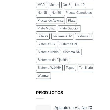
MCR
Metso
No. 8
No. 10
No. 15
No. 20
Placas Correderas
Placas de Asiento
Plato
Plato Motriz
Plato Succión
Silletas
Sistema ADV
Sistema E
Sistema ES
Sistema GN
Sistema Nabla
Sistema RN
Sistemas de Fijación
Sistema W14HH
Topes
Tornillería
Warman
PRODUCTOS
Aparato de Vía No 20