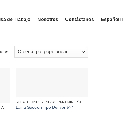
sa de Trabajo
Nosotros
Contáctanos
Español
Sorted
ados
by
popularity
REFACCIONES Y PIEZAS PARA MINERÍA
Laina Succión Tipo Denver 5×4
ÍA