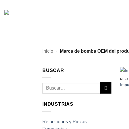
Skip
to
content
/
Inicio
Marca de bomba OEM del prod
BUSCAR
REFA
Impu
Buscar
por:
INDUSTRIAS
Refacciones y Piezas
Ferroviarias