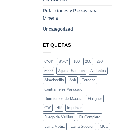
Refacciones y Piezas para
Minería
Uncategorized
ETIQUETAS
6"x4"
8"x6"
150
200
250
5000
Agujas Samson
Aislantes
Almohadilla
Ash
Carcasa
Contrarrieles Vanguard
Durmientes de Madera
Galigher
GW
HR
Impulsor
Juego de Varillas
Kit Completo
Laina Motriz
Laina Succión
MCC