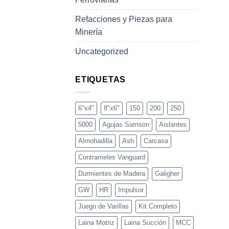
Refacciones y Piezas para
Minería
Uncategorized
ETIQUETAS
6"x4"
8"x6"
150
200
250
5000
Agujas Samson
Aislantes
Almohadilla
Ash
Carcasa
Contrarrieles Vanguard
Durmientes de Madera
Galigher
GW
HR
Impulsor
Juego de Varillas
Kit Completo
Laina Motriz
Laina Succión
MCC