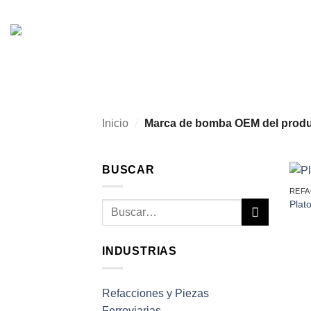
Skip
to
content
/
Inicio
Marca de bomba OEM del prod
BUSCAR
REFA
Plat
Buscar
por:
INDUSTRIAS
Refacciones y Piezas
Ferroviarias