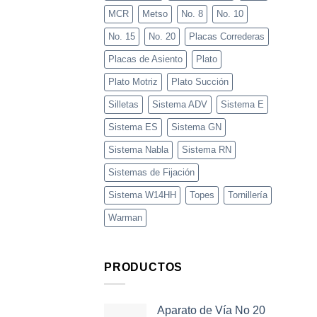
MCR
Metso
No. 8
No. 10
No. 15
No. 20
Placas Correderas
Placas de Asiento
Plato
Plato Motriz
Plato Succión
Silletas
Sistema ADV
Sistema E
Sistema ES
Sistema GN
Sistema Nabla
Sistema RN
Sistemas de Fijación
Sistema W14HH
Topes
Tornillería
Warman
PRODUCTOS
Aparato de Vía No 20