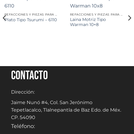
REFACCIONES Y PIEZAS PARA MINERÍA
REFACCIONES Y PIEZAS PARA MINERÍA
Laina Motriz Tipo
Plato Tipo Tsurumi – 6110
Warman 10×8
Contacto
Dirección:
Jaime Nunó #4, Col. San Jerónimo
Tepetlacalco, Tlalnepantla de Baz Edo. de Méx.
CP. 54090
Teléfono: