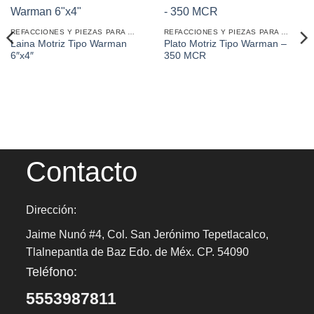
REFACCIONES Y PIEZAS PARA MINERÍA
REFACCIONES Y PIEZAS PARA MINERÍA
Laina Motriz Tipo Warman
Plato Motriz Tipo Warman –
6″x4″
350 MCR
Contacto
Dirección:
Jaime Nunó #4, Col. San Jerónimo Tepetlacalco,
Tlalnepantla de Baz Edo. de Méx. CP. 54090
Teléfono:
5553987811