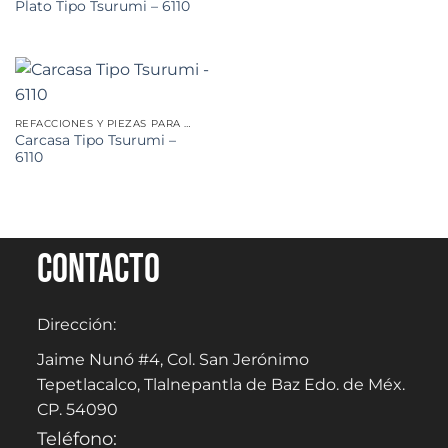
Plato Tipo Tsurumi – 6110
REFACCIONES Y PIEZAS PARA MINERÍA
Carcasa Tipo Tsurumi –
6110
Contacto
Dirección:
Jaime Nunó #4, Col. San Jerónimo
Tepetlacalco, Tlalnepantla de Baz Edo. de Méx.
CP. 54090
Teléfono: