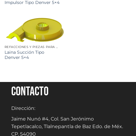
Impulsor Tipo Denver 5×4
REFACCIONES Y PIEZAS PARA MINERÍA
Laina Succión Tipo
Denver 5×4
Contacto
Dirección:
Jaime Nunó #4, Col. San Jerónimo
Tepetlacalco, Tlalnepantla de Baz Edo. de Méx.
CP. 54090