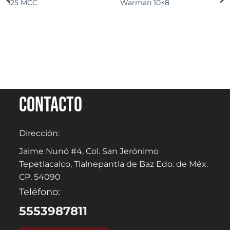
125 MCC
Warman 10×8
Contacto
Dirección:
Jaime Nunó #4, Col. San Jerónimo
Tepetlacalco, Tlalnepantla de Baz Edo. de Méx.
CP. 54090
Teléfono:
5553987811