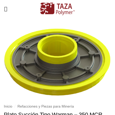
Skip
to
content
/
Inicio
Refacciones y Piezas para Minería
Plato Succión Tipo Warman – 350 MCR