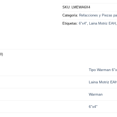
SKU:
LMEWA6X4
Categoría:
Refacciones y Piezas pa
Etiquetas:
6"x4"
,
Laina Motriz EAH
0)
Tipo Warman 6"x
Laina Motriz EA
Warman
6"x4"