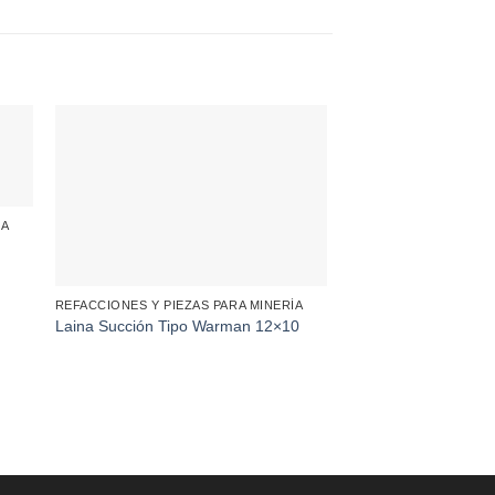
ÍA
REFACCIONES Y PIEZAS PARA MINERÍA
Laina Succión Tipo Warman 12×10
REFACCIONES Y PIEZA
Laina Motriz Tipo W