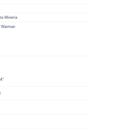
ra Minería
,
Warman
4"
H